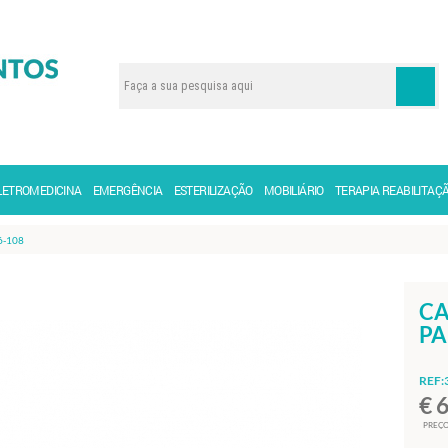
LETROMEDICINA
EMERGÊNCIA
ESTERILIZAÇÃO
MOBILIÁRIO
TERAPIA REABILITAÇ
6-108
CA
PA
REF:
€ 
PREÇO