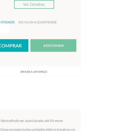
Ver Detalhes
NTIDADE
ESCOLHA A QUANTIDADE
ADICIONAR
ENVIAR A UM AMIGO
 lâminaPode ser autoclavado até 50 vezes
Gima ea maioria das unidades eletrocirúrgicos no