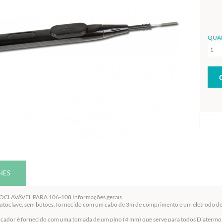
QUA
HES
CLAVÁVEL PARA 106-108 Informações gerais
utoclave, sem botões, fornecido com um cabo de 3m de comprimento e um eletrodo de
ficador é fornecido com uma tomada de um pino (4 mm) que serve para todos Diatermo 