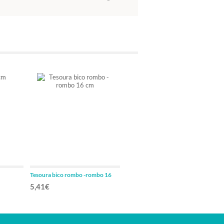
Tesoura bico rombo -rombo 16
Tesoura bico rombo-fino 14,5 cm
cm
5,41€
4,08€