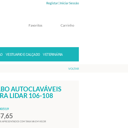
Registar |
Iniciar Sessão
Favoritos
Carrinho
Memorizar
Perdeu a senha?
ÃO
VESTUARIO E CALÇADO
VETERINÁRIA
VOLTAR
BO AUTOCLAVÁVEIS
RA LIDAR 106-108
30519
67,65
S APRESENTADOS COM TAXA IVA EM VIGOR