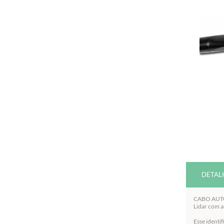
DETAL
CABO AUTO
Lidar com a
Esse identi