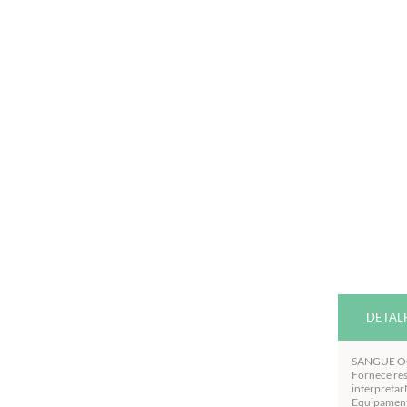
DETAL
SANGUE OC
Fornece res
interpreta
Equipamen