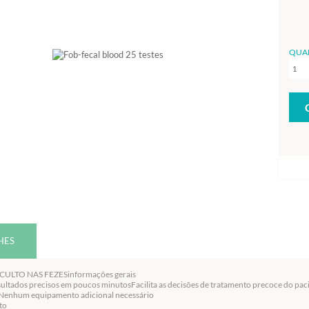
QUA
HES
ULTO NAS FEZESinformações gerais
ultados precisos em poucos minutosFacilita as decisões de tratamento precoce do paci
rNenhum equipamento adicional necessário
to