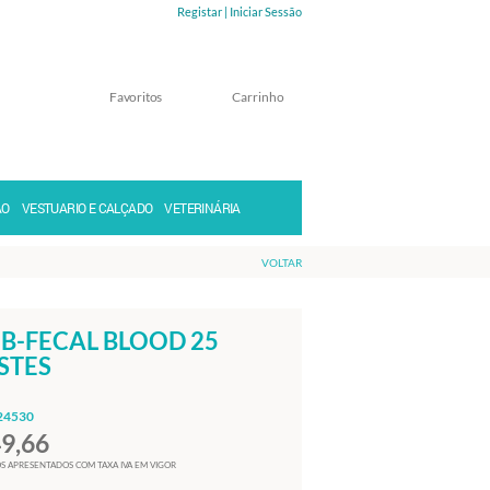
Registar |
Iniciar Sessão
Favoritos
Carrinho
Memorizar
Perdeu a senha?
ÃO
VESTUARIO E CALÇADO
VETERINÁRIA
VOLTAR
B-FECAL BLOOD 25
STES
24530
49,66
S APRESENTADOS COM TAXA IVA EM VIGOR