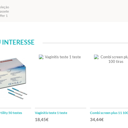
coleção
cassete
ffer 1
 INTERESSE
tility 50 testes
Vaginitis teste 1 teste
Combi screen plus 11 100
18,45€
34,44€