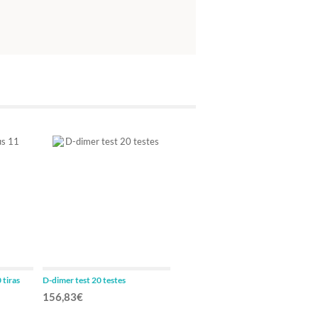
 tiras
D-dimer test 20 testes
Cpr, test semi-quantitativo 20
testes
156,83€
120,23€