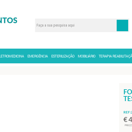
LETROMEDICINA
EMERGÊNCIA
ESTERILIZAÇÃO
MOBILIÁRIO
TERAPIA REABILITAÇ
FO
TE
REF:
€ 
PREÇO