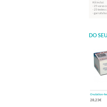
Kit inclui:
- 25 varas 
- 25 testes 
- garrafa bu
DO SEU
Ovulation-fer
28,23€