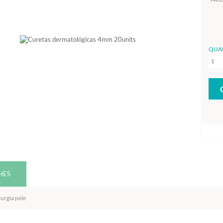
PREÇO
QUA
HES
urgia pele