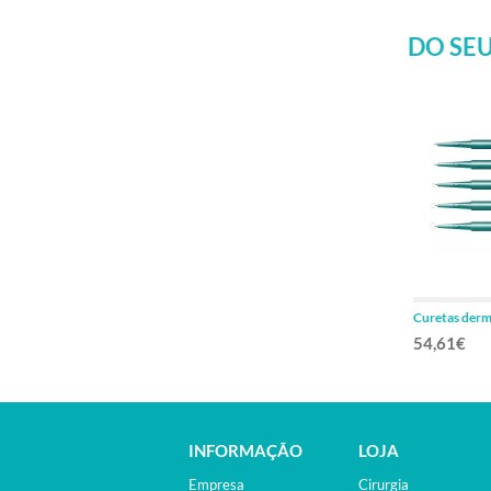
DO SEU
Curetas der
20units
54,61€
INFORMAÇÃO
LOJA
Empresa
Cirurgia