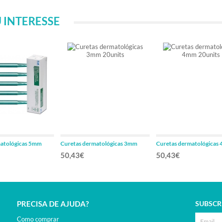
 INTERESSE
matológicas 5mm
Curetas dermatológicas 3mm
Curetas dermatológicas
20units
20units
50,43€
50,43€
PRECISA DE AJUDA?
SUBSCR
Como comprar