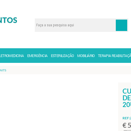
LETROMEDICINA
EMERGÊNCIA
ESTERILIZAÇÃO
MOBILIÁRIO
TERAPIA REABILITAÇ
NITS
CU
DE
20
REF:
€ 