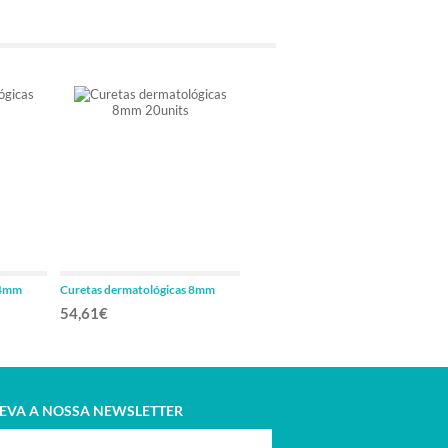
 4mm
Curetas dermatológicas 8mm
Curetas dermatológicas 7mm
20units
20units
54,61€
54,61€
EVA A NOSSA NEWSLETTER