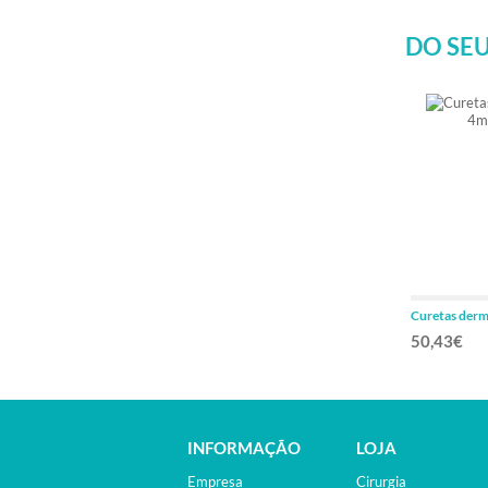
DO SEU
Curetas der
20units
50,43€
INFORMAÇÃO
LOJA
Empresa
Cirurgia