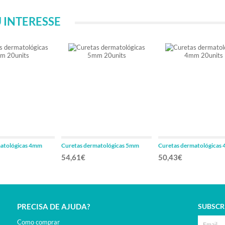
 INTERESSE
matológicas 4mm
Curetas dermatológicas 5mm
Curetas dermatológicas
20units
20units
54,61€
50,43€
PRECISA DE AJUDA?
SUBSCR
Como comprar