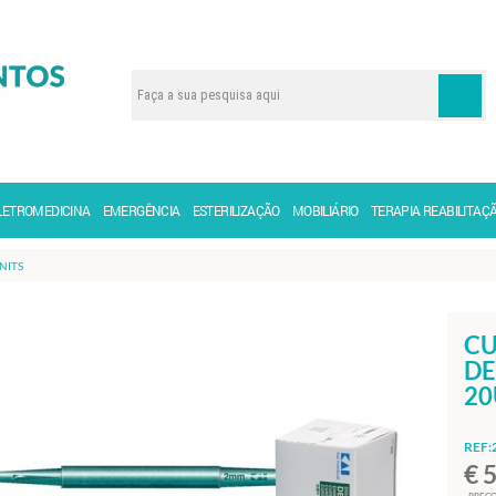
LETROMEDICINA
EMERGÊNCIA
ESTERILIZAÇÃO
MOBILIÁRIO
TERAPIA REABILITAÇ
NITS
CU
DE
20
REF:
€ 