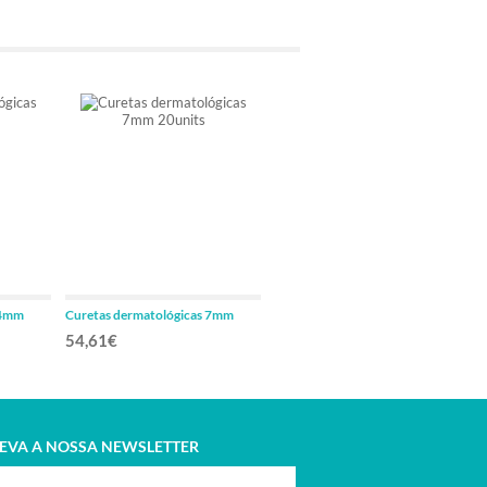
 4mm
Curetas dermatológicas 7mm
Curetas dermatológicas 2mm
20units
20units
54,61€
50,43€
EVA A NOSSA NEWSLETTER