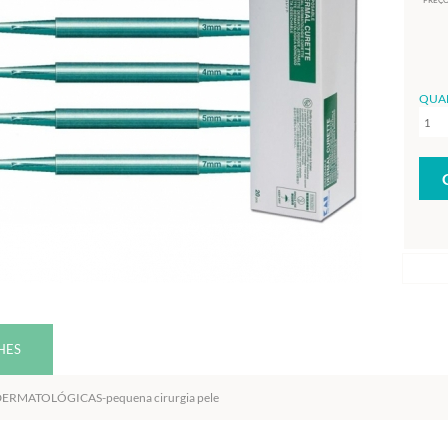
PREÇO
QUA
HES
ERMATOLÓGICAS-pequena cirurgia pele