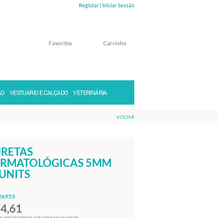
Registar |
Iniciar Sessão
Favoritos
Carrinho
Memorizar
Perdeu a senha?
ÃO
VESTUARIO E CALÇADO
VETERINÁRIA
VOLTAR
RETAS
RMATOLÓGICAS 5MM
UNITS
26953
54,61