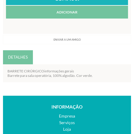
ADICIONAR
ENVIAR A UM AMIGO
DETALHES
BARRETE CIRÚRGICOinformações gerais
Barrete para sala operatória, 100% algodão. Cor verde.
INFORMAÇÃO
Empresa
Serviços
Loja