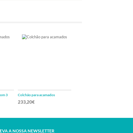
com 3
Colchão para acamados
Colchão para acamados
190x85cm
233,20€
31,80€
EVA A NOSSA NEWSLETTER