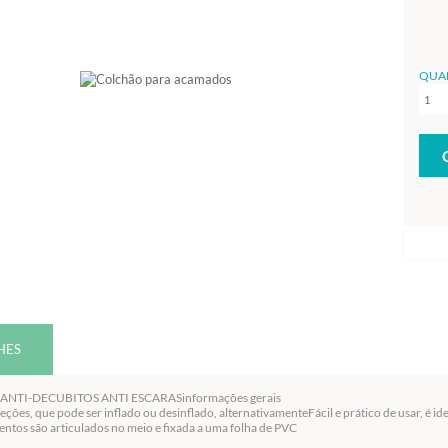
QUA
HES
NTI-DECUBITOS ANTI ESCARASinformações gerais
seções, que pode ser inflado ou desinflado, alternativamenteFácil e prático de usar, é
ntos são articulados no meio e fixada a uma folha de PVC