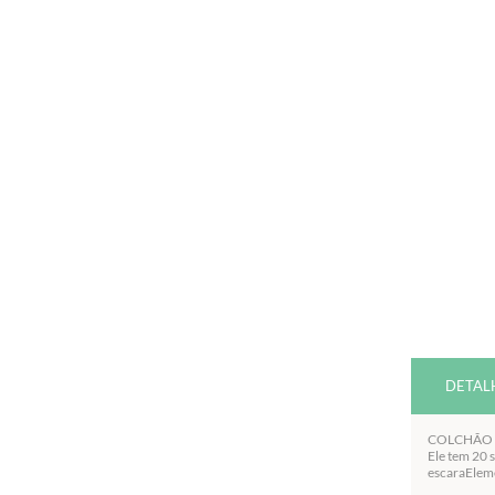
DETAL
COLCHÃO A
Ele tem 20 
escaraEleme