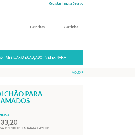
Registar |
Iniciar Sessão
Favoritos
Carrinho
Memorizar
Perdeu a senha?
ÃO
VESTUARIO E CALÇADO
VETERINÁRIA
VOLTAR
LCHÃO PARA
CAMADOS
28495
233,20
S APRESENTADOS COM TAXA IVA EM VIGOR