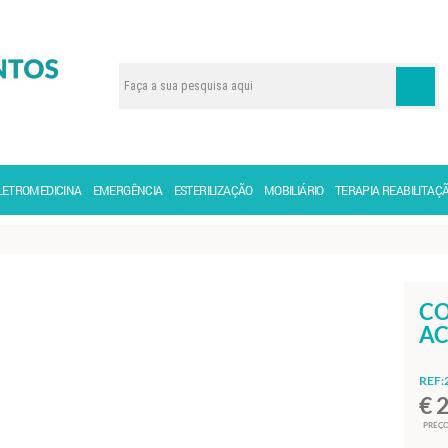
LETROMEDICINA
EMERGÊNCIA
ESTERILIZAÇÃO
MOBILIÁRIO
TERAPIA REABILITAÇ
CO
A
REF:
€ 
PREÇO