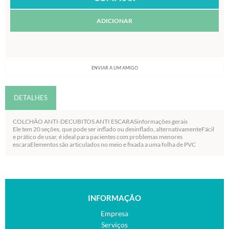
ADICIONAR
ENVIAR A UM AMIGO
DETALHES
COLCHÃO ANTI-DECUBITOS ANTI ESCARASinformações gerais
Ele tem 20 seções, que pode ser inflado ou desinflado, alternativamenteFácil
e prático de usar, é ideal para pacientes com problemas menores
escaraElementos são articulados no meio e fixada a uma folha de PVC
INFORMAÇÃO
Empresa
Serviços