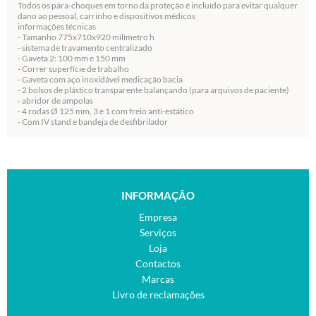
Todos os pára-choques em torno da proteção é incluído para evitar qualquer
dano ao pessoal, carrinho e dispositivos médicos
informações técnicas
- Tamanho 775x710x920 milímetro h
- sistema de travamento centralizado
- Gaveta 2: 100 mm e 150 mm
- Correr superfície de trabalho
- Gaveta com aço inoxidável medicação bacia
- 2 bolsos de plástico transparente balançando (para arquivos de paciente)
- abridor de ampolas
- 4 rodas Ø 125 mm, 3 e 1 com freio anti-estático
- Com IV stand e bandeja de desfibrilador
INFORMAÇÃO
Empresa
Serviços
Loja
Contactos
Marcas
Livro de reclamações