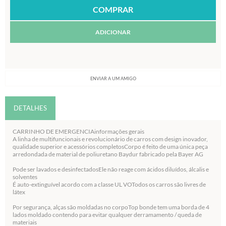
ADICIONAR
ENVIAR A UM AMIGO
DETALHES
CARRINHO DE EMERGENCIAinformações gerais
A linha de multifuncionais e revolucionário de carros com design inovador,
qualidade superior e acessórios completosCorpo é feito de uma única peça
arredondada de material de poliuretano Baydur fabricado pela Bayer AG
Pode ser lavados e desinfectadosEle não reage com ácidos diluídos, álcalis e
solventes
É auto-extinguível acordo com a classe UL VOTodos os carros são livres de
látex
Por segurança, alças são moldadas no corpoTop bonde tem uma borda de 4
lados moldado contendo para evitar qualquer derramamento / queda de
materiais