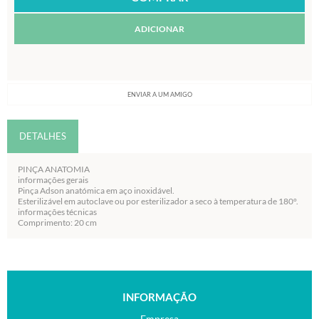
ADICIONAR
ENVIAR A UM AMIGO
DETALHES
PINÇA ANATOMIA
informações gerais
Pinça Adson anatómica em aço inoxidável.
Esterilizável em autoclave ou por esterilizador a seco à temperatura de 180°.
informações técnicas
Comprimento: 20 cm
INFORMAÇÃO
Empresa