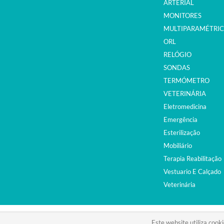
ARTERIAL
MONITORES
MULTIPARAMÉTRI
ORL
RELÓGIO
SONDAS
TERMÓMETRO
VETERINÁRIA
Eletromedicina
Emergência
Esterilização
Mobiliário
Terapia Reabilitação
Vestuario E Calçado
Veterinária
©2015. EQUIPAMENTOS MÉDICOS. ALL RIGHTS RESER
Este website utiliza cooki