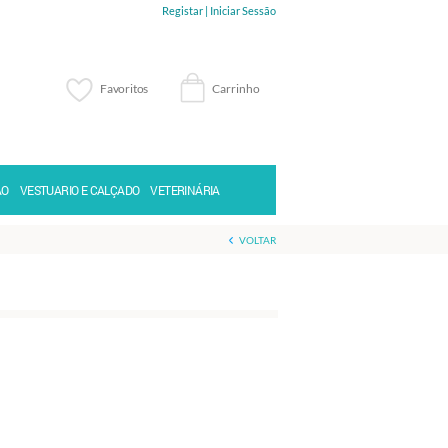
Registar |
Iniciar Sessão
Favoritos
Carrinho
Memorizar
Perdeu a senha?
ÃO
VESTUARIO E CALÇADO
VETERINÁRIA
VOLTAR