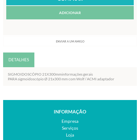
ADICIONAR
ENVIAR A UM AMIGO
DETALHES
SIGMOIDOSCÓPIO 21X300mminformações gerais
PARA sigmoidoscópio Ø 21x300 mm com Wolf / ACMI adaptador
INFORMAÇÃO
Empresa
Serviços
Loja